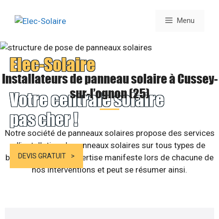
Aller
au
Menu
contenu
Elec-Solaire
Installateurs de panneau solaire à Cussey-
sur-l’ognon (25)
Votre centrale solaire
pas cher !
Notre société de panneaux solaires propose des services
d’installation de panneaux solaires sur tous types de
DEVIS GRATUIT
bâtiments. Notre expertise manifeste lors de chacune de
nos interventions et peut se résumer ainsi.