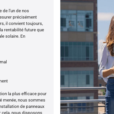
e de l’un de nos
esurer précisément
s, il convient toujours,
a rentabilité future que
le solaire. En
imal
ment
tion la plus efficace pour
lité menée, nous sommes
nstallation de panneaux
ur cela, nous disposons