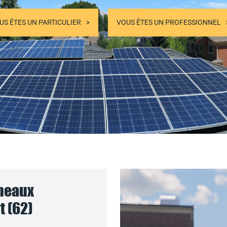
US ÊTES UN PARTICULIER
VOUS ÊTES UN PROFESSIONNEL
nneaux
t (62)