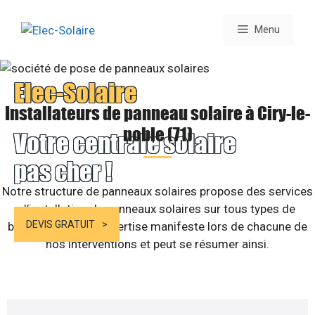
Aller
au
Menu
contenu
Elec-Solaire
Installateurs de panneau solaire à Ciry-le-
noble (71)
Votre centrale solaire
pas cher !
Notre structure de panneaux solaires propose des services
d’installation de panneaux solaires sur tous types de
DEVIS GRATUIT
bâtiments. Notre expertise manifeste lors de chacune de
nos interventions et peut se résumer ainsi.