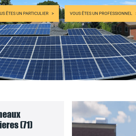
US ÊTES UN PARTICULIER
VOUS ÊTES UN PROFESSIONNEL
nneaux
eres (71)