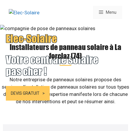
Aller
au
Menu
contenu
Elec-Solaire
Installateurs de panneau solaire à La
forclaz (74)
Votre centrale solaire
pas cher !
Notre entreprise de panneaux solaires propose des
services d’installation de panneaux solaires sur tous types
DEVIS GRATUIT
de bâtiments. Notre expertise manifeste lors de chacune
de nos interventions et peut se résumer ainsi.