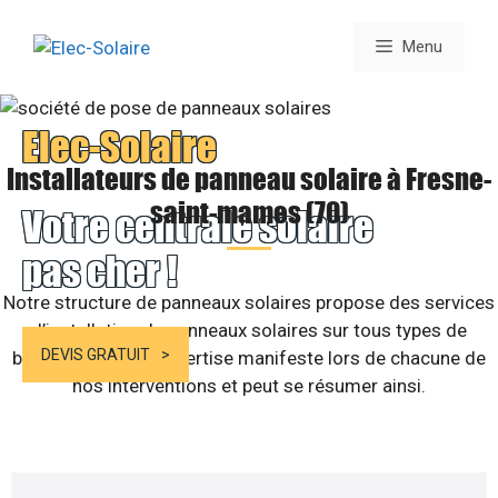
Aller
au
Menu
contenu
Elec-Solaire
Installateurs de panneau solaire à Fresne-
saint-mames (70)
Votre centrale solaire
pas cher !
Notre structure de panneaux solaires propose des services
d’installation de panneaux solaires sur tous types de
DEVIS GRATUIT
bâtiments. Notre expertise manifeste lors de chacune de
nos interventions et peut se résumer ainsi.