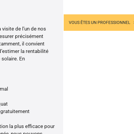
US ÊTES UN PARTICULIER
VOUS ÊTES UN PROFESSIONNEL
visite de l’un de nos
esurer précisément
otamment, il convient
’estimer la rentabilité
 solaire. En
imal
quat
 gratuitement
tion la plus efficace pour
menée, nous pouvons