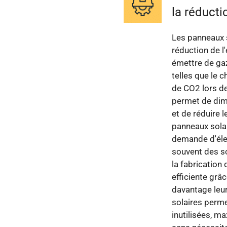
la réducti
Les panneaux s
réduction de l
émettre de gaz
telles que le c
de CO2 lors de
permet de dim
et de réduire 
panneaux solai
demande d'élec
souvent des s
la fabrication
efficiente grâ
davantage leu
solaires perme
inutilisées, ma