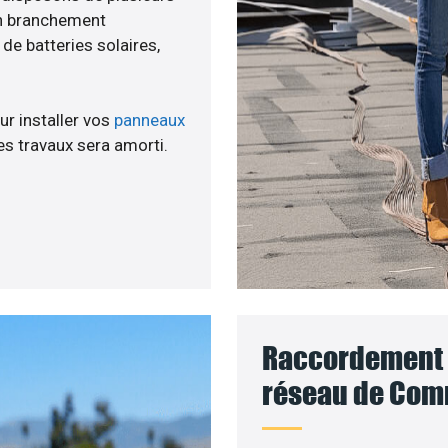
un branchement
e batteries solaires,
ur installer vos
panneaux
s travaux sera amorti.
Raccordement d
réseau de Com