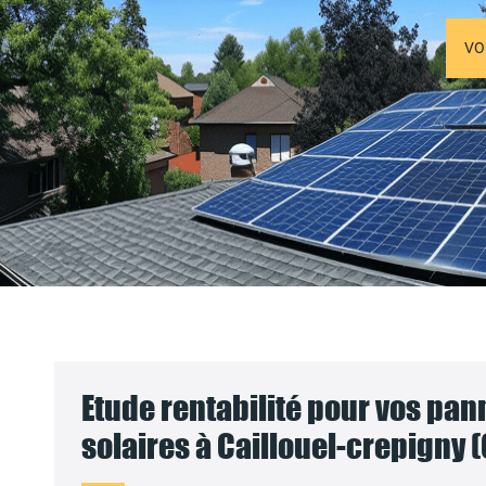
VO
Etude rentabilité pour vos pa
solaires à Caillouel-crepigny (