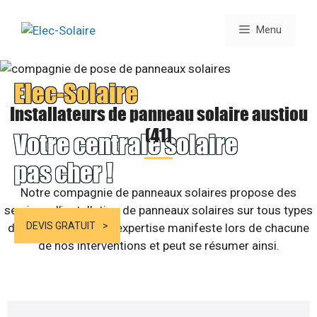
Aller
au
Menu
contenu
Elec-Solaire
Installateurs de panneau solaire austiou
(41)
Votre centrale solaire
pas cher !
Notre compagnie de panneaux solaires propose des
services d’installation de panneaux solaires sur tous types
DEVIS GRATUIT
de bâtiments. Notre expertise manifeste lors de chacune
de nos interventions et peut se résumer ainsi.