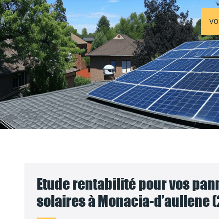
VO
Etude rentabilité pour vos pa
solaires à Monacia-d’aullene (