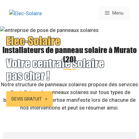
Aller
au
Menu
contenu
Elec-Solaire
Installateurs de panneau solaire à Murato
(20)
Votre centrale solaire
pas cher !
Notre structure de panneaux solaires propose des services
d’installation de panneaux solaires sur tous types de
DEVIS GRATUIT
bâtiments. Notre expertise manifeste lors de chacune de
nos interventions et peut se résumer ainsi.