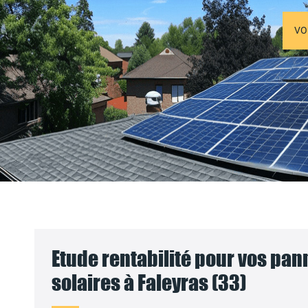
VO
Etude rentabilité pour vos pa
solaires à Faleyras (33)