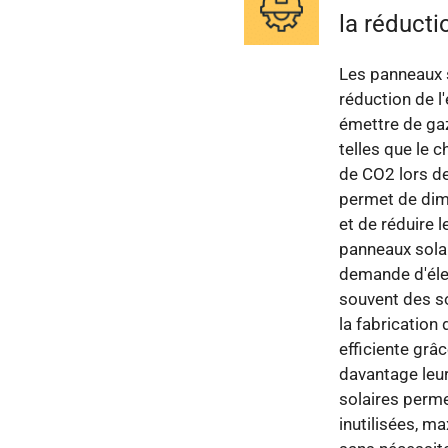
la réducti
Les panneaux s
réduction de l
émettre de gaz
telles que le c
de CO2 lors de
permet de dim
et de réduire 
panneaux solai
demande d'élec
souvent des s
la fabrication
efficiente grâ
davantage leu
solaires perme
inutilisées, ma