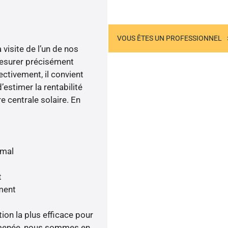
US ÊTES UN PARTICULIER
VOUS ÊTES UN PROFESSIONNEL
visite de l’un de nos
esurer précisément
ectivement, il convient
’estimer la rentabilité
e centrale solaire. En
imal
t
ment
tion la plus efficace pour
ité menée, nous sommes en