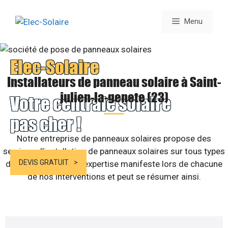
Aller
au
Menu
contenu
Elec-Solaire
Installateurs de panneau solaire à Saint-
julien-la-genete (23)
Votre centrale solaire
pas cher !
Notre entreprise de panneaux solaires propose des
services d’installation de panneaux solaires sur tous types
DEVIS GRATUIT
de bâtiments. Notre expertise manifeste lors de chacune
de nos interventions et peut se résumer ainsi.