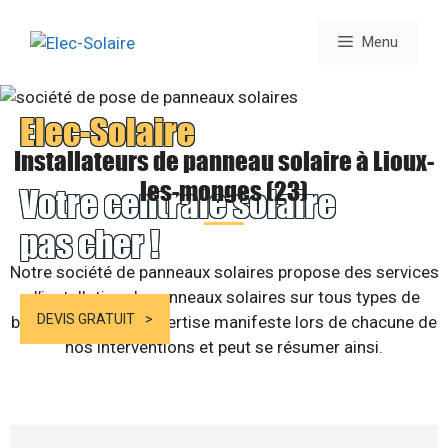
Aller
au
Menu
contenu
Elec-Solaire
Installateurs de panneau solaire à Lioux-
les-monges (23)
Votre centrale solaire
pas cher !
Notre société de panneaux solaires propose des services
d’installation de panneaux solaires sur tous types de
DEVIS GRATUIT
bâtiments. Notre expertise manifeste lors de chacune de
nos interventions et peut se résumer ainsi.