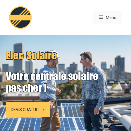
Aller
au
Menu
contenu
Elec-Solaire
Votre centrale solaire
pas cher !
DEVIS GRATUIT