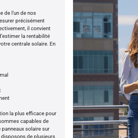
e de l’un de nos
esurer précisément
ectivement, il convient
’estimer la rentabilité
otre centrale solaire. En
imal
t
ment
tion la plus efficace pour
us sommes capables de
e panneaux solaire sur
s disposons de plusieurs