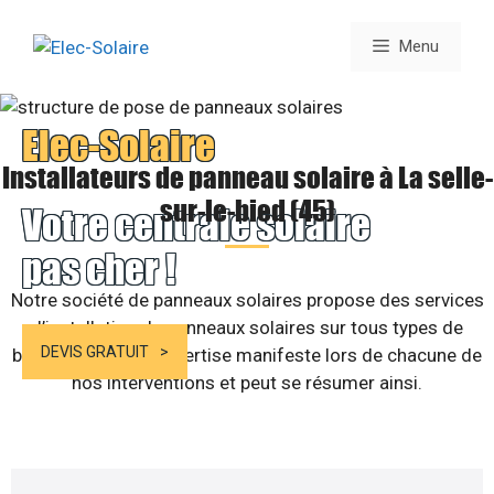
Aller
au
Menu
contenu
Elec-Solaire
Installateurs de panneau solaire à La selle-
sur-le-bied (45)
Votre centrale solaire
pas cher !
Notre société de panneaux solaires propose des services
d’installation de panneaux solaires sur tous types de
DEVIS GRATUIT
bâtiments. Notre expertise manifeste lors de chacune de
nos interventions et peut se résumer ainsi.